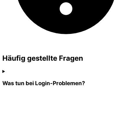
Häufig gestellte Fragen
Was tun bei Login-Problemen?