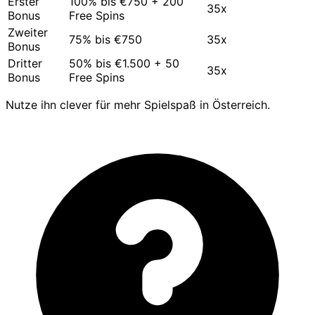
Erster
100% bis €750 + 200
35x
Bonus
Free Spins
Zweiter
75% bis €750
35x
Bonus
Dritter
50% bis €1.500 + 50
35x
Bonus
Free Spins
Nutze ihn clever für mehr Spielspaß in Österreich.