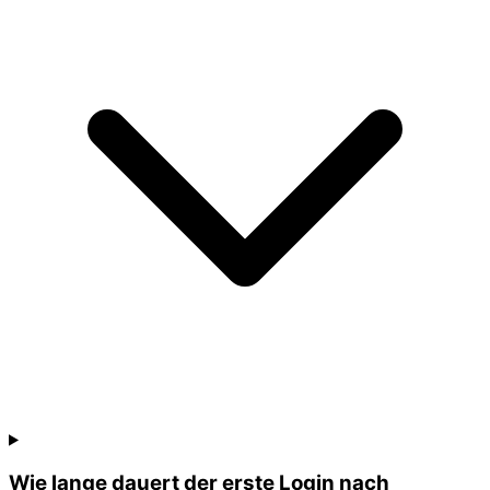
Wie lange dauert der erste Login nach