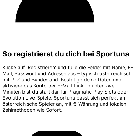
So registrierst du dich bei Sportuna
Klicke auf 'Registrieren' und fülle die Felder mit Name, E-
Mail, Passwort und Adresse aus – typisch österreichisch
mit PLZ und Bundesland. Bestätige deine Daten und
aktiviere das Konto per E-Mail-Link. In unter zwei
Minuten bist du startklar für Pragmatic Play Slots oder
Evolution Live-Spiele. Sportuna passt sich perfekt an
österreichische Spieler an, mit €-Währung und lokalen
Zahlmethoden wie Sofort.