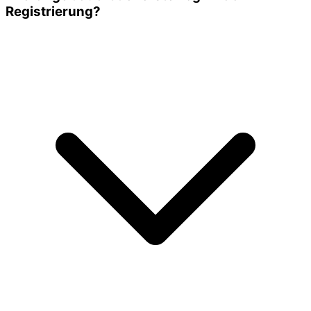
Registrierung?