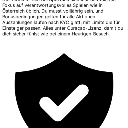
Fokus auf verantwortungsvolles Spielen wie in
Österreich üblich. Du musst volljährig sein, und
Bonusbedingungen gelten für alle Aktionen.
Auszahlungen laufen nach KYC glatt, mit Limits die für
Einsteiger passen. Alles unter Curacao-Lizenz, damit du
dich sicher fühlst wie bei einem Heurigen-Besuch.