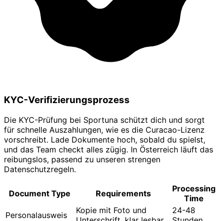
KYC-Verifizierungsprozess
Die KYC-Prüfung bei Sportuna schützt dich und sorgt
für schnelle Auszahlungen, wie es die Curacao-Lizenz
vorschreibt. Lade Dokumente hoch, sobald du spielst,
und das Team checkt alles zügig. In Österreich läuft das
reibungslos, passend zu unseren strengen
Datenschutzregeln.
Processing
Document Type
Requirements
Time
Kopie mit Foto und
24-48
Personalausweis
Unterschrift, klar lesbar
Stunden